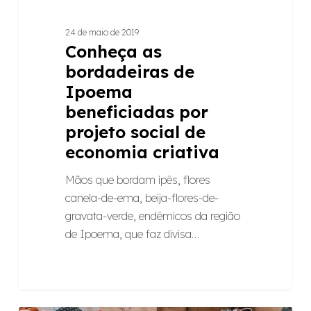
24 de maio de 2019
Conheça as
bordadeiras de
Ipoema
beneficiadas por
projeto social de
economia criativa
Mãos que bordam ipês, flores
canela-de-ema, beija-flores-de-
gravata-verde, endêmicos da região
de Ipoema, que faz divisa…