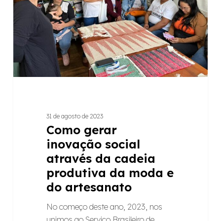
através
da
cadeia
produtiva
da
moda
e
do
artesanato
31 de agosto de 2023
Como gerar
inovação social
através da cadeia
produtiva da moda e
do artesanato
No começo deste ano, 2023, nos
unimos ao Serviço Brasileiro de