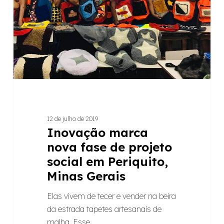
social
em
Periquito,
Minas
Gerais
12 de julho de 2019
Inovação marca
nova fase de projeto
social em Periquito,
Minas Gerais
Elas vivem de tecer e vender na beira
da estrada tapetes artesanais de
malha. Esse…