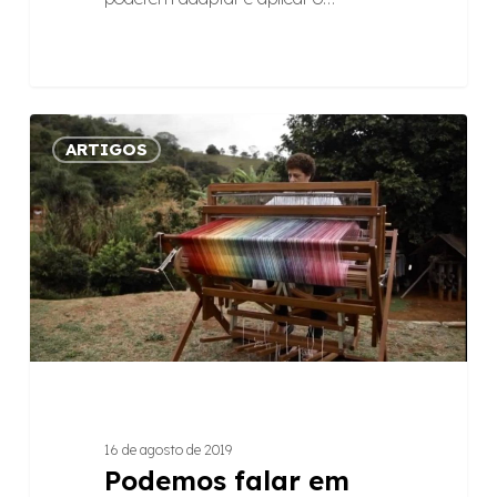
Podemos
ARTIGOS
falar
em
gourmetização
também
no
artesanato?
16 de agosto de 2019
Podemos falar em