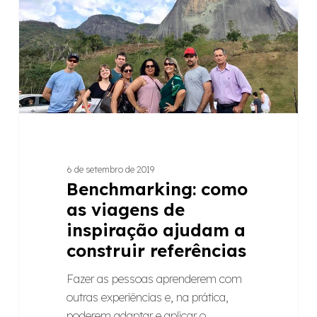
inspiração
ajudam
a
construir
referências
6 de setembro de 2019
Benchmarking: como
as viagens de
inspiração ajudam a
construir referências
Fazer as pessoas aprenderem com
outras experiências e, na prática,
poderem adaptar e aplicar o…