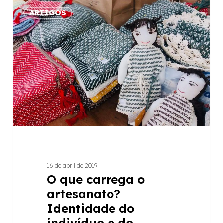
O
ARTIGOS
que
carrega
o
artesanato?
Identidade
do
indivíduo
e
do
produto
artesanal
16 de abril de 2019
O que carrega o
artesanato?
Identidade do
indivíduo e do