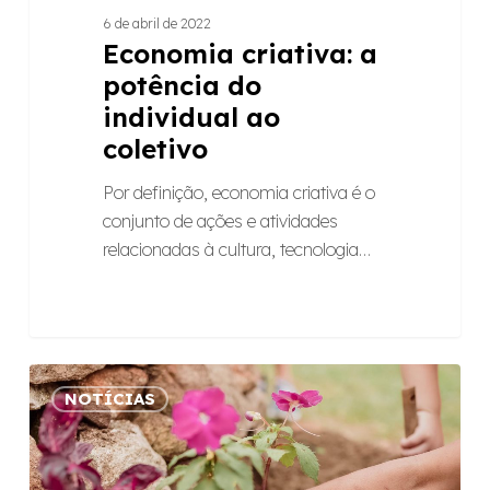
6 de abril de 2022
Economia criativa: a
potência do
individual ao
coletivo
Por definição, economia criativa é o
conjunto de ações e atividades
relacionadas à cultura, tecnologia…
Por
NOTÍCIAS
onde
plantamos
raízes