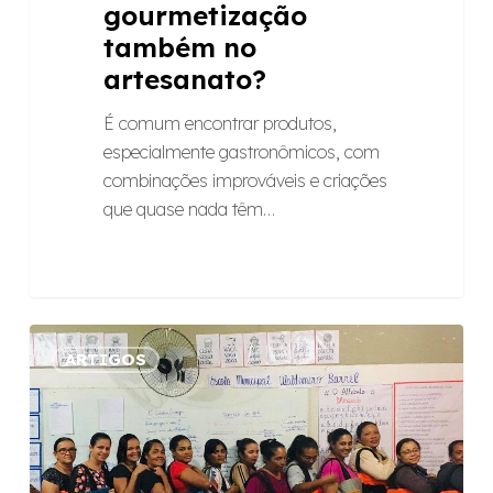
gourmetização
também no
artesanato?
É comum encontrar produtos,
especialmente gastronômicos, com
combinações improváveis e criações
que quase nada têm…
Inovação
ARTIGOS
marca
nova
fase
de
projeto