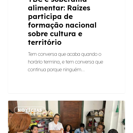
alimentar: Raízes
participa de
formação nacional
sobre cultura e
território
Tem conversa que acaba quando o
horário termina, e tem conversa que
continua porque ninguém…
Como
NOTÍCIAS
gerar
inovação
social