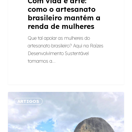
Com vida e arte:
como o artesanato
brasileiro mantém a
renda de mulheres
Que tal apoiar as mulheres do
artesanato brasileiro? Aqui na Raízes
Desenvolvimento Sustentável
tomamos a…
Benchmarking:
ARTIGOS
como
as
viagens
de