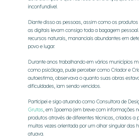
inconfundível.
Diante disso as pessoas, assim como os produtos
as digitais levam consigo toda a bagagem pessoal
recursos naturais, mananciais abundantes em det
povo e lugar.
Durante anos trabalhando em vários municípios mi
como psicóloga, pude perceber como Criador e Cria
autoestima, observava o quanto suas obras estav
dificuldades, iam sendo vencidos.
Participei e sigo atuando como Consultora de Desi
Grutas
, em Ipoema (em breve com informações no
produtos através de diferentes técnicas, criados a 
muitas vezes orientada por um olhar singular das
atuava.