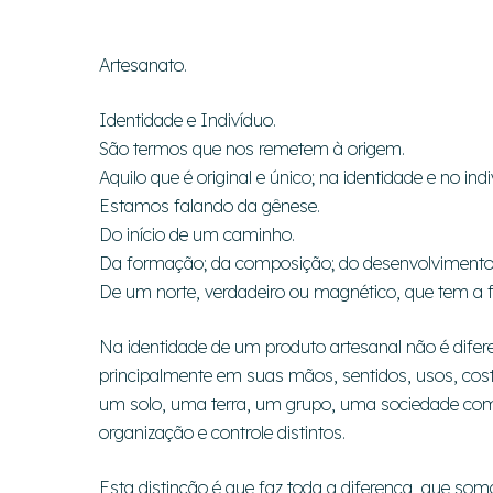
Artesanato.
Identidade e Indivíduo.
São termos que nos remetem à origem.
Aquilo que é original e único; na identidade e no indi
Estamos falando da gênese.
Do início de um caminho.
Da formação; da composição; do desenvolvimento; d
De um norte, verdadeiro ou magnético, que tem a fu
Na identidade de um produto artesanal não é difer
principalmente em suas mãos, sentidos, usos, costu
um solo, uma terra, um grupo, uma sociedade com 
organização e controle distintos.
Esta distinção é que faz toda a diferença, que soma