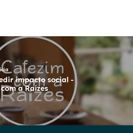
ícia
dir impacto social -
 com a Raízes