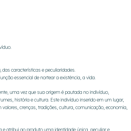
víduo.
as características e peculiaridades.
nção essencial de nortear a existência, a vida.
ente, uma vez que sua origem é pautada no indivíduo,
mes, história e cultura. Este indivíduo inserido em um lugar,
valores, crenças, tradições, cultura, comunicação, economia,
 e atribui ao produto uma identidade única, peculiar e