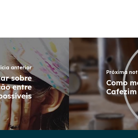
ícia anterior
Próxima not
ar sobre
Como me
ção entre
Cafezim
possíveis