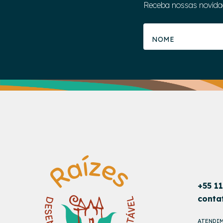
Receba nossas novida
+55 1
conta
ATENDIM