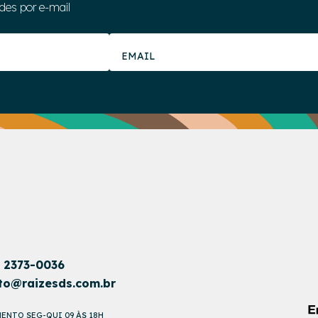
des por e-mail
1 2373-0036
to@raizesds.com.br
ENTO SEG-QUI 09 ÀS 18H