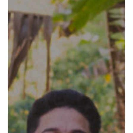
–
Cocriando
o
Futuro