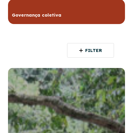
Governança coletiva
FILTER
Plano
de
Negócios
Yaripo
Ecoturismo
Yanomami