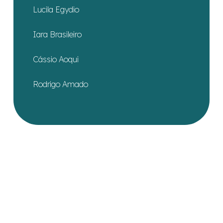
Lucila Egydio
Iara Brasileiro
Cássio Aoqui
Rodrigo Amado