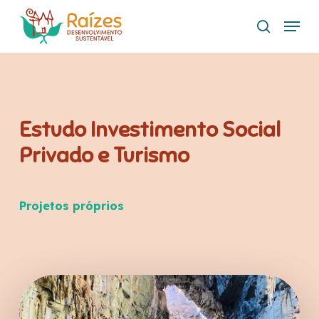
Skip
Menu
to
search
main
content
Estudo Investimento Social
Privado e Turismo
Projetos próprios