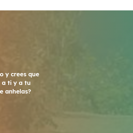
to y crees que
a ti y a tu
ue anhelas?