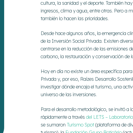
cultura, la sanidad y el deporte. También ha
ingresos, clima y agua, entre otras. Pero a
también lo hacen las prioridades.
Desde hace algunos años, la emergencia cl
de la Inversión Social Privada. Existen dive
centrarse en la reducción de las emisiones de
carbono, la restauración y conservación de l
Hoy en día no existe un área específica par
Privada y, por eso, Raízes Desarrollo Sosten
investigar dónde encaja el turismo, una acti
universo de las inversiones.
Para el desarrollo metodológico, se invitó a
rápidamente a través
del LETS – Laboratorio
se sumaron
Turismo Spot
(plataforma de div
turismo), la
Fundación Grupo Boticário
(actu