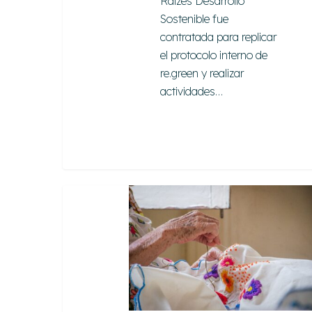
Raízes Desarrollo
Sostenible fue
contratada para replicar
el protocolo interno de
re.green y realizar
actividades…
Manos
a
la
Moda