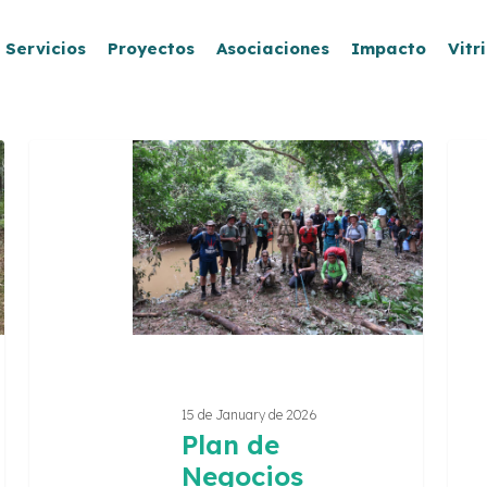
Servicios
Proyectos
Asociaciones
Impacto
Vitr
Plan
Gent
de
de
Negocios
Fibra
Yaripo
–
Ecoturismo
Cocr
Yanomami
el
Futu
15 de January de 2026
Plan de
Negocios