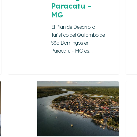
Paracatu –
MG
El Plan de Desarrollo
Turístico del Quilombo de
São Domingos en
Paracatu - MG es…
Escuela
Proy
del
de
Mar
Desar
Territ
y
Tran
Socia