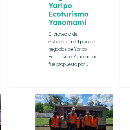
Yaripo
Ecoturismo
Yanomami
El proyecto de
elaboración del plan de
negocios de Yaripo
Ecoturismo Yanomami
fue propuesto por…
Estudio
Re.gr
de
Agro
Viabilidad
Peni
para
Tren