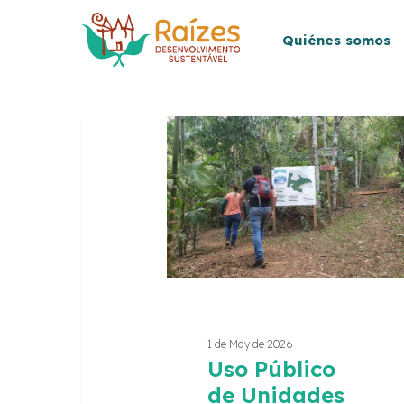
Skip
to
Quiénes somos
main
content
Uso
Público
de
Unidades
de
Conservación
1 de May de 2026
Uso Público
de Unidades