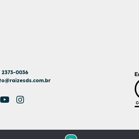
1 2373-0036
to@raizesds.com.br
DO POR
NAÇÃODESIGN