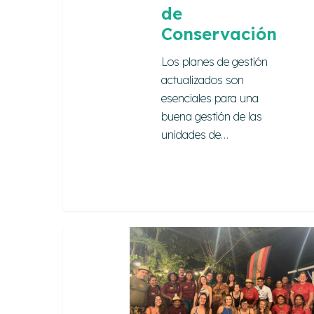
de
Conservación
Los planes de gestión
actualizados son
esenciales para una
buena gestión de las
unidades de…
Presione enter para buscar o ESC para cerrar
Estructuración
y
Promoción
de
la