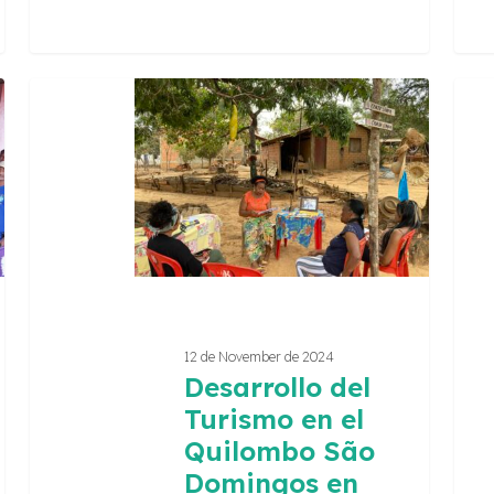
Desarrollo
Estu
del
de
Turismo
Inver
en
Socia
el
Priv
Quilombo
y
São
Turi
Domingos
en
Paracatu
12 de November de 2024
–
Desarrollo del
MG
Turismo en el
Quilombo São
Domingos en