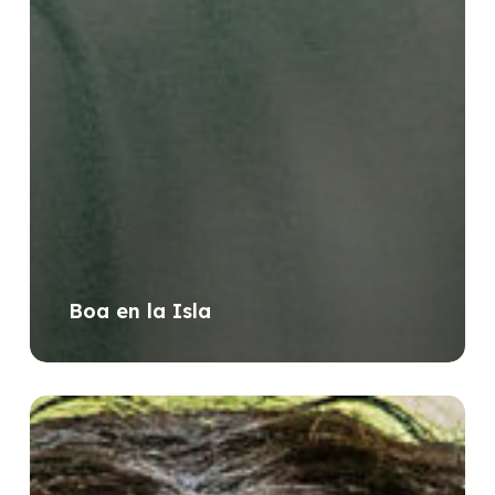
Boa en la Isla
Restaurante
Canto
de