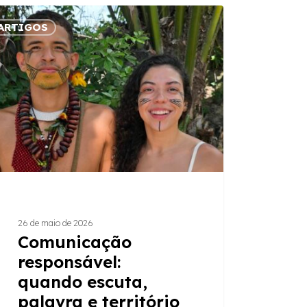
nicação
ARTIGOS
nsável:
do
a,
vra
ório
inham
s
26 de maio de 2026
Comunicação
responsável:
quando escuta,
palavra e território