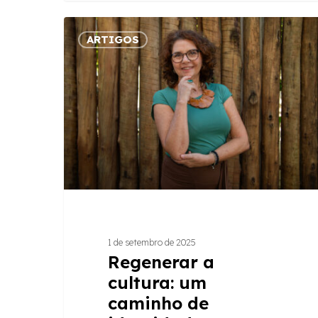
Regenerar
ARTIGOS
a
cultura:
um
caminho
de
identidade,
pertencimento
e
resistência
1 de setembro de 2025
Regenerar a
cultura: um
caminho de