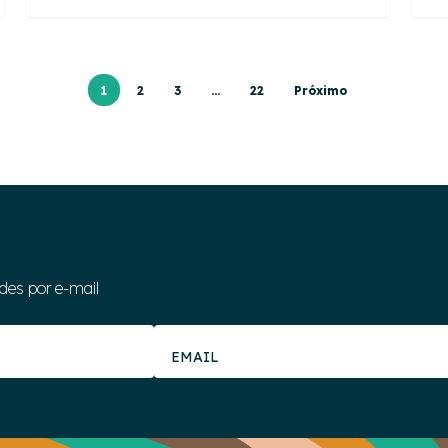
1
2
3
…
22
Próximo
des por e-mail