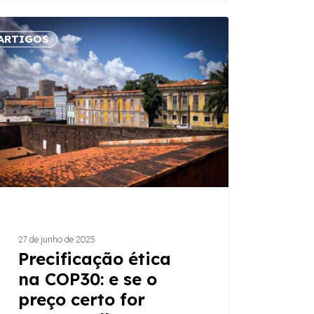
ficação
ARTIGOS
30:
o
lha
27 de junho de 2025
iva?
Precificação ética
na COP30: e se o
preço certo for