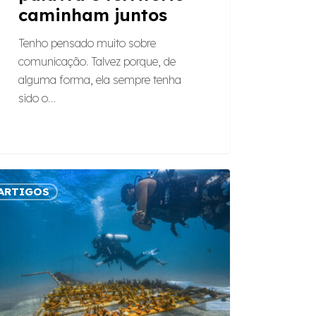
caminham juntos
Tenho pensado muito sobre
comunicação. Talvez porque, de
alguma forma, ela sempre tenha
sido o…
smo
ARTIGOS
erativo:
o
ntável