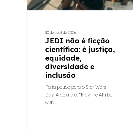
diversidade
e
inclusão
30 de abril de 2026
JEDI não é ficção
científica: é justiça,
equidade,
diversidade e
inclusão
Falta pouco para o Star Wars
Day: 4 de maio. “May the 4th be
with…