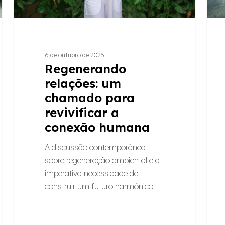
humana
6 de outubro de 2025
Regenerando
relações: um
chamado para
revivificar a
conexão humana
A discussão contemporânea
sobre regeneração ambiental e a
imperativa necessidade de
construir um futuro harmônico…