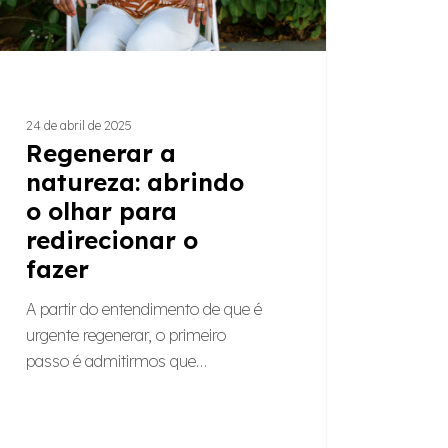
ecionar
24 de abril de 2025
Regenerar a
natureza: abrindo
o olhar para
redirecionar o
fazer
A partir do entendimento de que é
urgente regenerar, o primeiro
passo é admitirmos que…