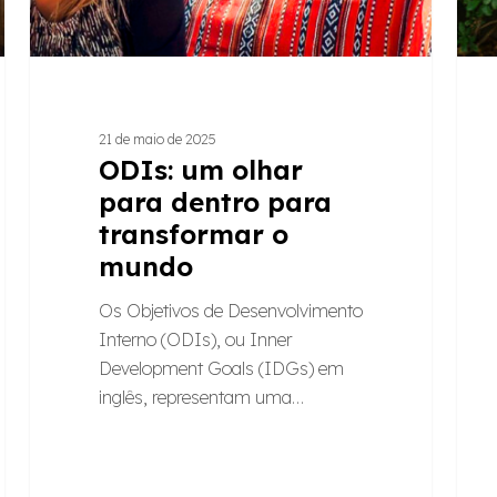
o
redir
mundo
o
fazer
21 de maio de 2025
ODIs: um olhar
para dentro para
transformar o
mundo
Os Objetivos de Desenvolvimento
Interno (ODIs), ou Inner
Development Goals (IDGs) em
inglês, representam uma…