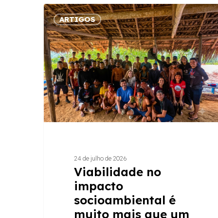
Viabilidade
ARTIGOS
no
impacto
socioambiental
é
muito
mais
que
um
cálculo
24 de julho de 2026
Hit enter to search or ESC to close
Viabilidade no
impacto
socioambiental é
muito mais que um