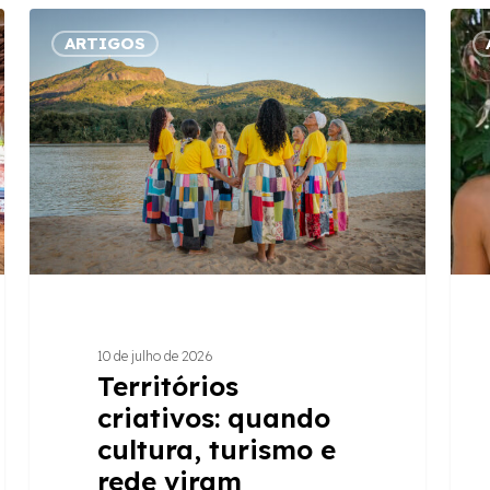
Territórios
Comu
ARTIGOS
criativos:
respo
quando
quan
cultura,
escut
turismo
pala
e
e
rede
territ
viram
cam
desenvolvimento
junto
10 de julho de 2026
Territórios
criativos: quando
cultura, turismo e
rede viram