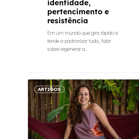
identidade,
pertencimento e
resistência
Em um mundo que gira rápido e
tende a padronizar tudo, falar
sobre regenerar a…
Regenerar
ARTIGOS
a
economia