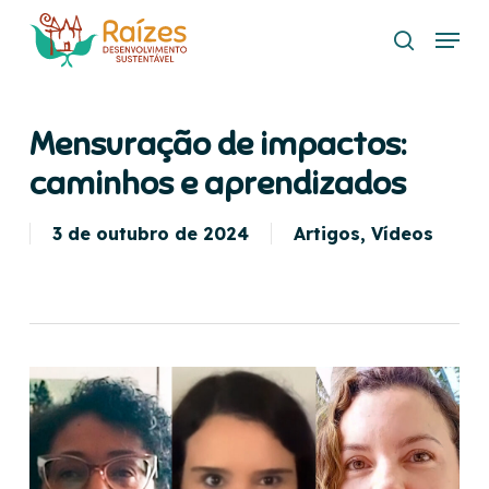
Skip
Menu
to
search
main
content
Mensuração de impactos:
caminhos e aprendizados
3 de outubro de 2024
Artigos
,
Vídeos