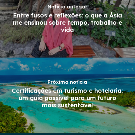
Notícia anterior
Entre fusos e reflexões: o que a Ásia
me ensinou sobre tempo, trabalho e
vida
Próxima notícia
Certificações em turismo e hotelaria:
um guia possível para um futuro
mais sustentável