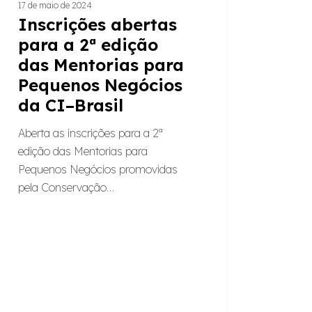
17 de maio de 2024
Inscrições abertas
l
para a 2ª edição
das Mentorias para
Pequenos Negócios
da CI–Brasil
Aberta as inscrições para a 2ª
edição das Mentorias para
Pequenos Negócios promovidas
pela Conservação…