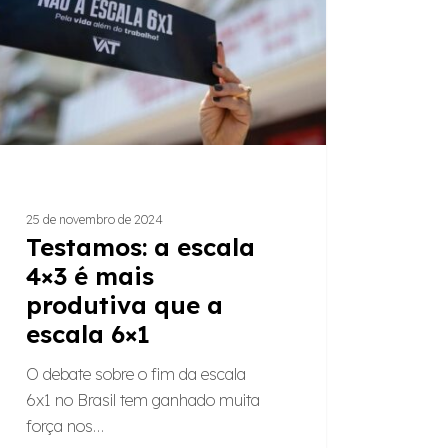
tiva
la
25 de novembro de 2024
Testamos: a escala
4×3 é mais
produtiva que a
escala 6×1
O debate sobre o fim da escala
6x1 no Brasil tem ganhado muita
força nos…