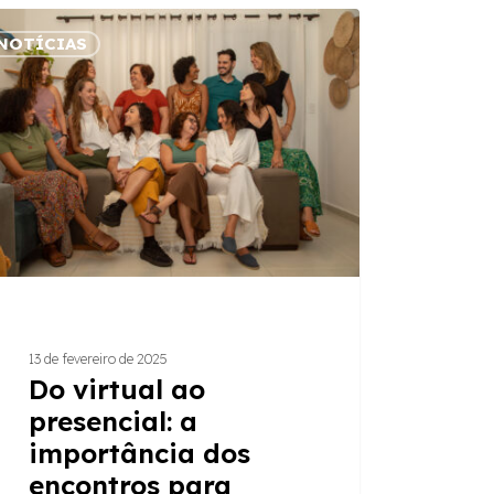
NOTÍCIAS
l
ncial:
rtância
ntros
lecer
ões
13 de fevereiro de 2025
tos
Do virtual ao
presencial: a
importância dos
encontros para