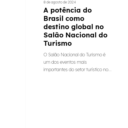
8 de agosto de 2024
A potência do
Brasil como
destino global no
Salão Nacional do
Turismo
O Salão Nacional do Turismo é
um dos eventos mais
importantes do setor turístico no…