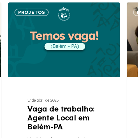
Vaga
Do
PROJETOS
de
virtua
trabalho:
ao
Agente
prese
Local
a
em
impo
Belém-
dos
PA
enco
para
forta
relaç
e
17 de abril de 2025
proje
Vaga de trabalho:
Agente Local em
Belém-PA