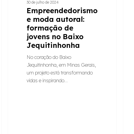
30 de julho de 2024
CI–
Empreendedorismo
Brasi
e moda autoral:
formação de
jovens no Baixo
Jequitinhonha
No coração do Baixo
Jequitinhonha, em Minas Gerais,
um projeto está transformando
vidas e inspirando…