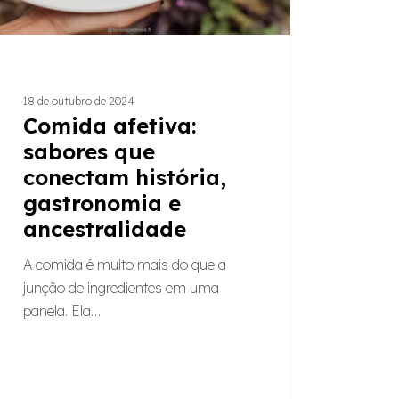
tralidade
18 de outubro de 2024
Comida afetiva:
sabores que
conectam história,
gastronomia e
ancestralidade
A comida é muito mais do que a
junção de ingredientes em uma
panela. Ela…