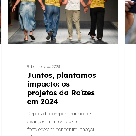
projetos
é
da
mais
Raízes
produ
em
que
2024
a
esca
6×1
9 de janeiro de 2025
Juntos, plantamos
impacto: os
projetos da Raízes
em 2024
Depois de compartilharmos os
avanços internos que nos
fortaleceram por dentro, chegou