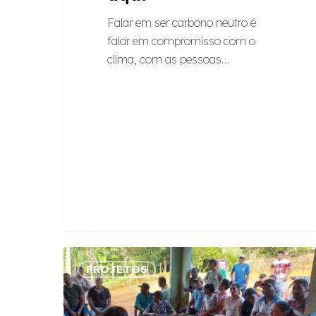
Falar em ser carbono neutro é
falar em compromisso com o
clima, com as pessoas…
Escuta
PROJETOS
ativa
e
reflorestamento