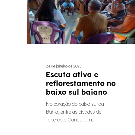
no
baixo
sul
baiano
24 de janeiro de 2025
Escuta ativa e
reflorestamento no
baixo sul baiano
No coração do baixo sul da
Bahia, entre as cidades de
Taperoá e Gandu, um…