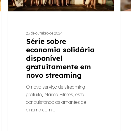
streaming
ances
23 de outubro de 2024
Série sobre
economia solidária
disponível
gratuitamente em
novo streaming
O novo serviço de streaming
gratuito, Maricá Filmes, está
conquistando os amantes de
cinema com…