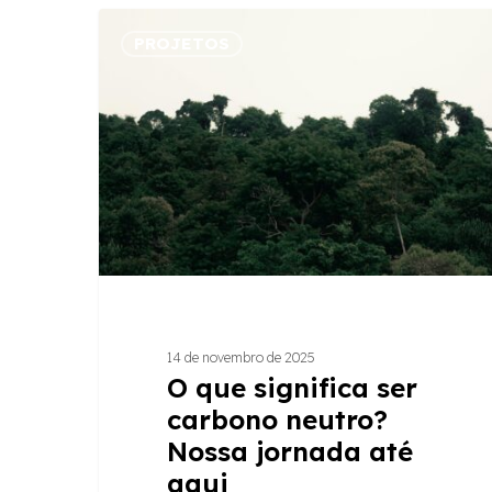
O
PROJETOS
que
significa
ser
carbono
neutro?
Nossa
jornada
até
aqui
14 de novembro de 2025
O que significa ser
carbono neutro?
Hit enter to search or ESC to close
Nossa jornada até
aqui