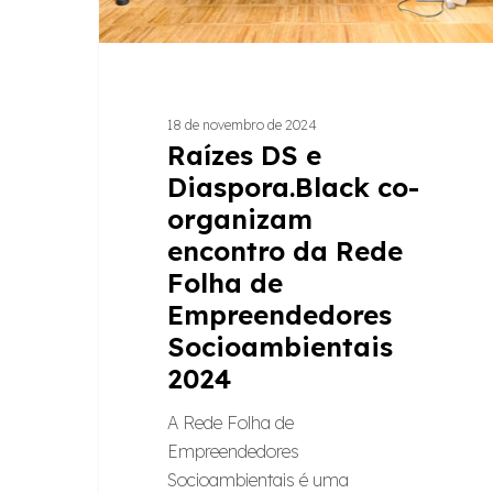
Rede
Folha
de
Empreendedores
18 de novembro de 2024
Socioambientais
Raízes DS e
2024
Diaspora.Black co-
organizam
encontro da Rede
Folha de
Empreendedores
Socioambientais
2024
A Rede Folha de
Empreendedores
Socioambientais é uma