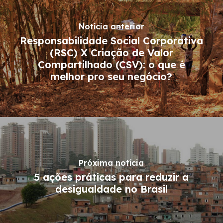
Notícia anterior
Responsabilidade Social Corporativa
(RSC) X Criação de Valor
Compartilhado (CSV): o que é
melhor pro seu negócio?
Próxima notícia
5 ações práticas para reduzir a
desigualdade no Brasil