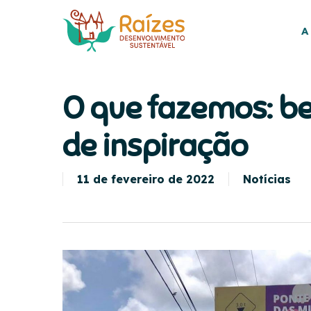
Skip
to
A
main
content
O que fazemos: b
de inspiração
11 de fevereiro de 2022
Notícias