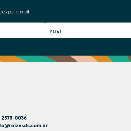
des por e-mail
1 2373-0036
to@raizesds.com.br