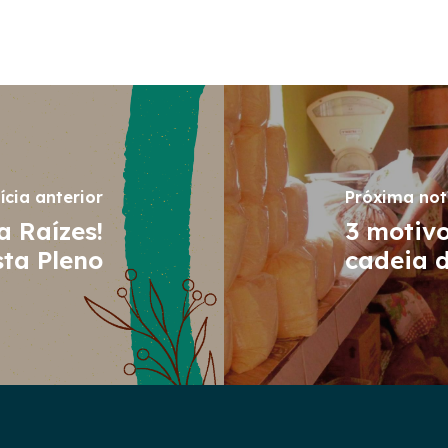
ícia anterior
Próxima not
a Raízes!
3 motivo
ta Pleno
cadeia 