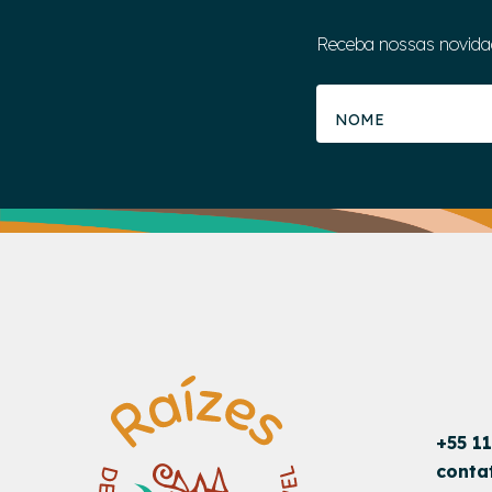
Receba nossas novida
+55 1
conta