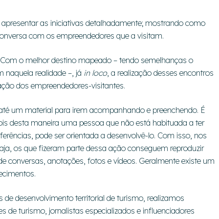
m apresentar as iniciativas detalhadamente; mostrando como
conversa com os empreendedores que a visitam.
. Com o melhor destino mapeado – tendo semelhanças o
 naquela realidade –, já
in loco
, a realização desses encontros
ação dos empreendedores-visitantes.
 até um material para irem acompanhando e preenchendo. É
pois desta maneira uma pessoa que não está habituada a ter
eferências, pode ser orientada a desenvolvê-lo. Com isso, nos
iaja, os que fizeram parte dessa ação conseguem reproduzir
 de conversas, anotações, fotos e vídeos. Geralmente existe um
ecimentos.
de desenvolvimento territorial de turismo, realizamos
s de turismo, jornalistas especializados e influenciadores