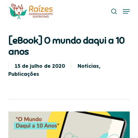
Skip
Menu
to
search
main
content
[eBook] O mundo daqui a 10
anos
15 de julho de 2020
Notícias
,
Publicações