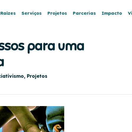
 Raízes
Serviços
Projetos
Parcerias
Impacto
V
assos para uma
a
iativismo
,
Projetos