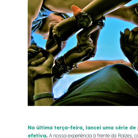
Hit enter to search or ESC to close
Na última terça-feira, lancei uma série d
efetiva
.
A nossa experiência à frente da Raízes, 