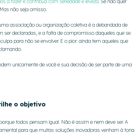
 a fazer e contribua com seriedade e leveza
. Se não quer
. Mas não seja omisso.
ma associação ou organização coletiva é a debandada de
m ser declaradas, e a falta de compromisso daqueles que se
lpa para não se envolver. E o pior: ainda tem aqueles que
eclamando.
em unicamente de você e sua decisão de ser parte de uma
ilhe o objetivo
porque todos pensam igual. Não é assim e nem deve ser. A
ndamental para que muitas soluções inovadoras venham à tona