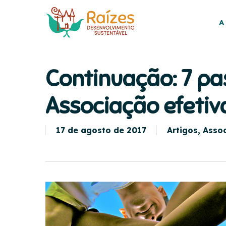
Skip
to
A
main
content
Continuação: 7 p
Associação efetiv
17 de agosto de 2017
Artigos
,
Assoc