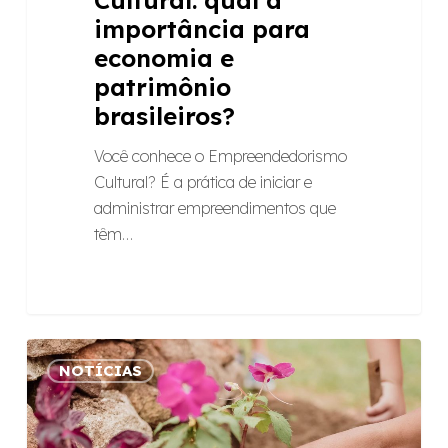
importância para
economia e
patrimônio
brasileiros?
Você conhece o Empreendedorismo
Cultural? É a prática de iniciar e
administrar empreendimentos que
têm…
Por
NOTÍCIAS
onde
plantamos
raízes