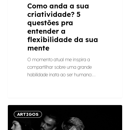
Como anda a sua
criatividade? 5
questões pra
entender a
flexibilidade da sua
mente
O momento atual me inspira a
compartilhar sobre uma grande
habilidade inata ao ser humano:…
Economia
ARTIGOS
criativa:
o