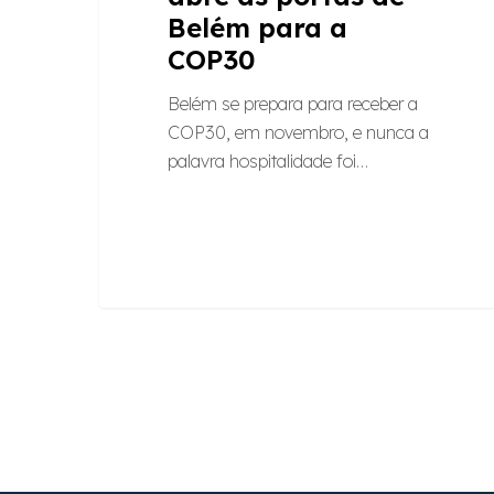
Belém para a
COP30
Belém se prepara para receber a
COP30, em novembro, e nunca a
palavra hospitalidade foi…