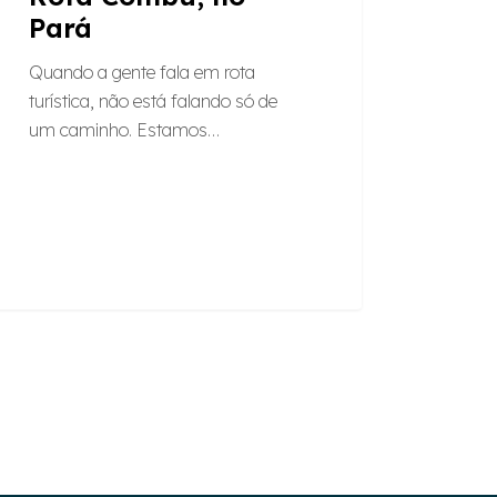
Pará
Quando a gente fala em rota
turística, não está falando só de
um caminho. Estamos…