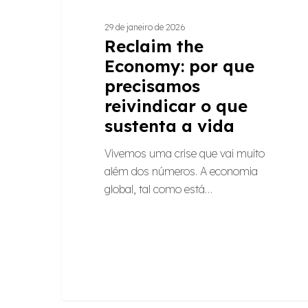
vida
29 de janeiro de 2026
Reclaim the
Economy: por que
precisamos
reivindicar o que
sustenta a vida
Vivemos uma crise que vai muito
além dos números. A economia
global, tal como está…