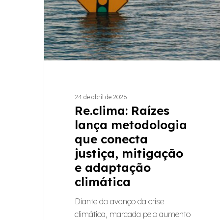
conecta
justiça,
mitigação
e
adaptação
climática
24 de abril de 2026
Re.clima: Raízes
lança metodologia
que conecta
justiça, mitigação
e adaptação
climática
Diante do avanço da crise
climática, marcada pelo aumento