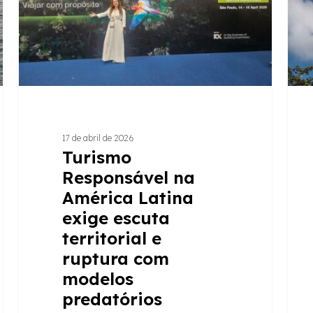
exige
para
escuta
um
territorial
resul
e
posit
ruptura
nos
com
territ
modelos
17 de abril de 2026
predatórios
Turismo
Responsável na
América Latina
exige escuta
territorial e
ruptura com
modelos
predatórios