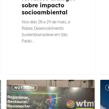
sobre impacto
socioambiental
Nos dias 28 e 29 de maio, a
Raízes Desenvolvimento
Sustentável esteve em São
Paulo…
Turismo
Dese
NOTÍCIAS
Responsável
de
na
proje
América
3
Latina
dicas