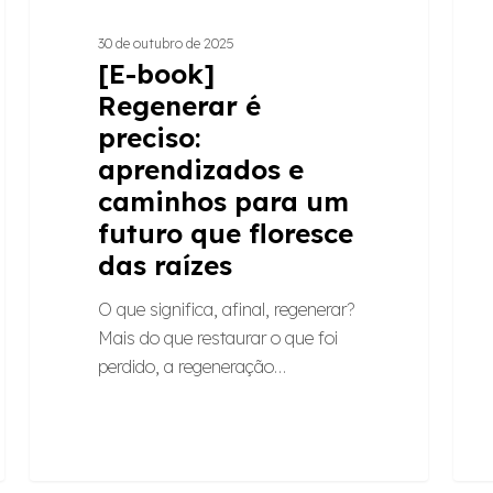
que
30 de outubro de 2025
floresce
[E-book]
das
Regenerar é
raízes
preciso:
aprendizados e
caminhos para um
futuro que floresce
das raízes
O que significa, afinal, regenerar?
Mais do que restaurar o que foi
perdido, a regeneração…