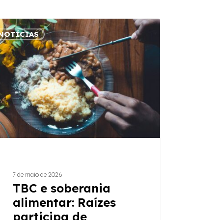
NOTÍCIAS
rania
ntar:
es
cipa
ação
nal
e
ra
7 de maio de 2026
ório
TBC e soberania
alimentar: Raízes
participa de