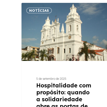
Hospitalidade
NOTÍCIAS
com
propósito:
quando
a
solidariedade
abre
as
portas
de
Belém
para
5 de setembro de 2025
a
Hospitalidade com
COP30
propósito: quando
a solidariedade
abre as portas de