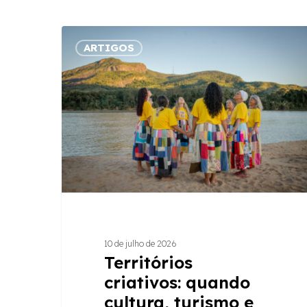
Territórios
ARTIGOS
criativos:
quando
cultura,
turismo
e
rede
viram
desenvolvimento
10 de julho de 2026
Territórios
Hit enter to search or ESC to close
criativos: quando
cultura, turismo e