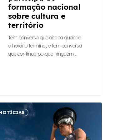
formação nacional
sobre cultura e
território
Tem conversa que acaba quando
o horário termina, e tem conversa
que continua porque ninguém…
nho
NOTÍCIAS
tos: