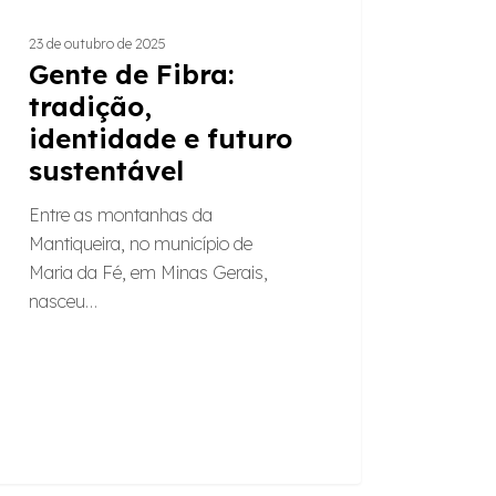
23 de outubro de 2025
Gente de Fibra:
tradição,
identidade e futuro
sustentável
Entre as montanhas da
Mantiqueira, no município de
Maria da Fé, em Minas Gerais,
nasceu…