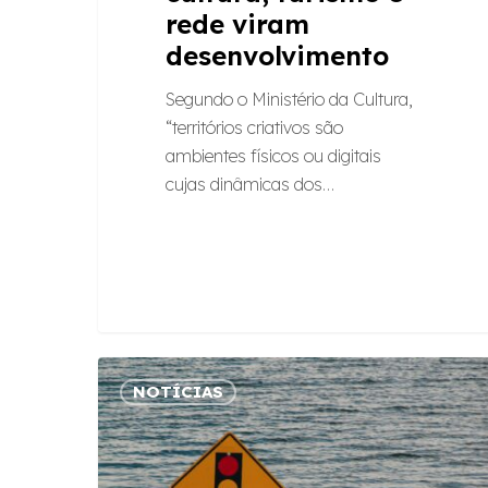
rede viram
desenvolvimento
Segundo o Ministério da Cultura,
“territórios criativos são
ambientes físicos ou digitais
cujas dinâmicas dos…
Re.clima:
NOTÍCIAS
Raízes
lança
metodologia
que