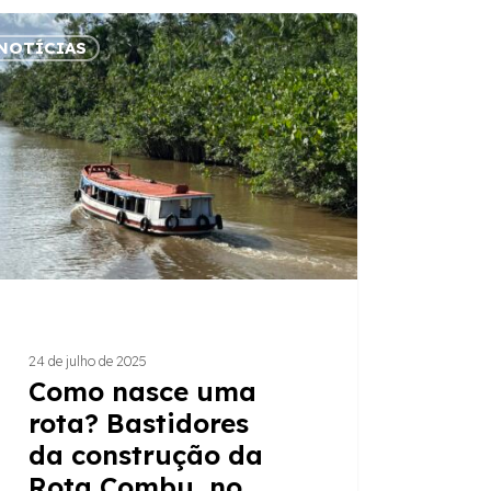
o
NOTÍCIAS
e
idores
trução
bu,
24 de julho de 2025
Como nasce uma
rota? Bastidores
da construção da
Rota Combu, no