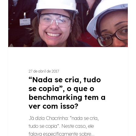
se
copia”,
o
que
o
benchmarking
tem
a
ver
27 de abril de 2017
com
“Nada se cria, tudo
isso?
se copia”, o que o
benchmarking tem a
ver com isso?
Já dizia Chacrinha: “nada se cria,
tudo se copia”. Neste caso, ele
falava especificamente sobre…