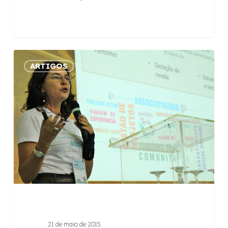
Raízes
ARTIGOS
promove
palestras
inspiracionais
para
organizações
e
pessoas
21 de maio de 2015