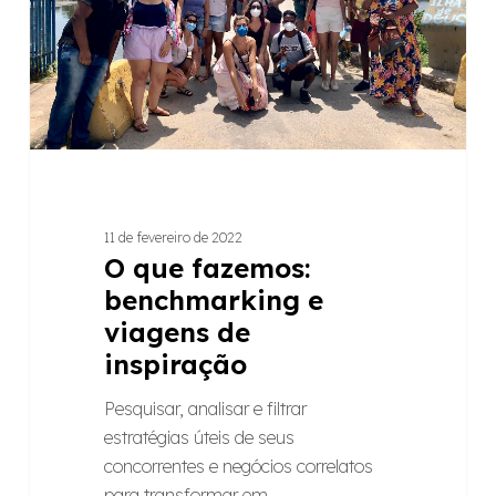
de
inspiração
11 de fevereiro de 2022
O que fazemos:
benchmarking e
viagens de
inspiração
Pesquisar, analisar e filtrar
estratégias úteis de seus
concorrentes e negócios correlatos
para transformar em…