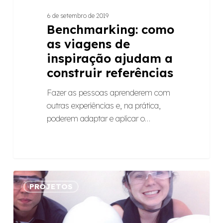
6 de setembro de 2019
Benchmarking: como
as viagens de
inspiração ajudam a
construir referências
Fazer as pessoas aprenderem com
outras experiências e, na prática,
poderem adaptar e aplicar o…
“Nada
PROJETOS
se
cria,
tudo