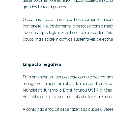
desenvolvimento e transformação positiva e não 
grandes lucros a poucos.
O ecoturismo e o turismo de base comunitária são
pantaneira – e, obviamente, o descaso com o meio
Tivemos o privilégio de conhecer bem esse territóri
pouco mais sobre iniciativas sustentáveis de ecotu
Impacto negativo
Para entender um pouco sobre como o desmatament
manguezais impactam além do meio ambiente, po
Mundial do Turismo, o Brasil faturou US$ 7 bilhõe
Austrália, com atrativos naturais similares aos no
A conta não é tão difícil de fazer: são quase 6 vezes