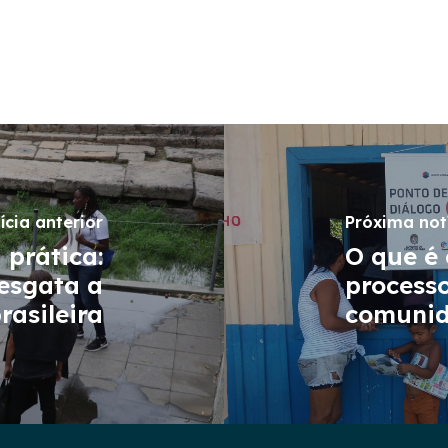
ícia anterior
Próxima not
 prática:
O que é 
resgata a
process
rasileira
comunid