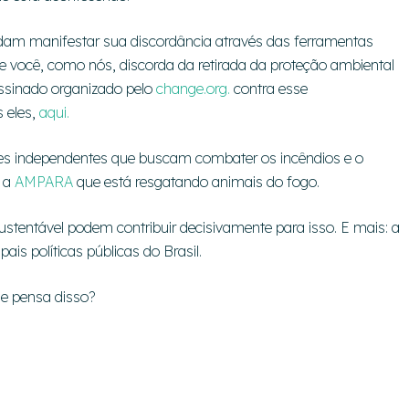
ordam manifestar sua discordância através das ferramentas
se você, como nós, discorda da retirada da proteção ambiental
ssinado organizado pelo
change.org.
contra esse
s eles,
aqui.
des independentes que buscam combater os incêndios e o
 a
AMPARA
que está resgatando animais do fogo.
ustentável podem contribuir decisivamente para isso. E mais: a
ais políticas públicas do Brasil.
ue pensa disso?