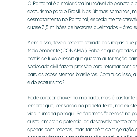
O Pantanal é a maior área inundável do planeta e p
ecoturismo para o Brasil. Nas últimas semanas, m
desmatamento no Pantanal, especialmente através 
quase 3,5 milhões de hectares queimados – área eq
Além disso, teve a recente retirada das regras qu
Meio Ambiente (CONAMA.). Sabe-se que grandes re
hotéis de luxo e resort que querem autorização par
sociedade civil fazem pressão para retornar com a
para os ecossistemas brasileiros. Com tudo isso, 
e do ecoturismo?
Pode parecer chover no molhado, mas é bastante o
lembrar que, pensando no planeta Terra, não existe
vida humana por aqui. Se falarmos “apenas” na pr
custa lembrar: o potencial de desenvolvimento eco
apenas com receitas, mas também com geração d