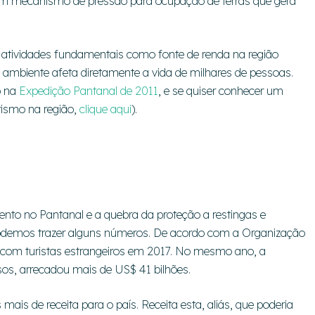
um mecanismo de pressão para ocupação de terras que gera
 atividades fundamentais como fonte de renda na região
 ambiente afeta diretamente a vida de milhares de pessoas.
o na
Expedição Pantanal de 2011
, e se quiser conhecer um
rismo na região,
clique aqui
).
o no Pantanal e a quebra da proteção a restingas e
demos trazer alguns números. De acordo com a Organização
s com turistas estrangeiros em 2017. No mesmo ano, a
ssos, arrecadou mais de US$ 41 bilhões.
 mais de receita para o país. Receita esta, aliás, que poderia