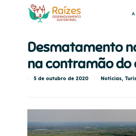
Skip
to
A
main
content
Desmatamento no 
na contramão do 
5 de outubro de 2020
Notícias
,
Tur