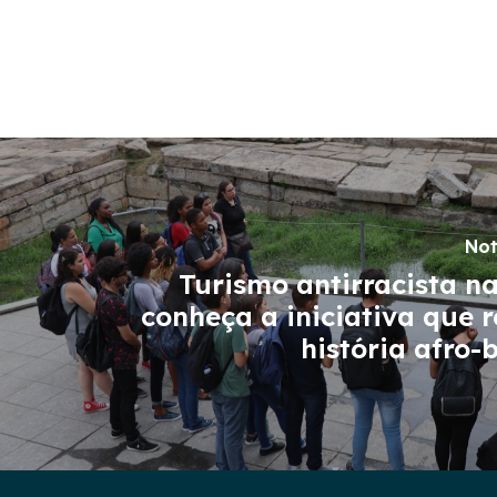
Not
Turismo antirracista na
conheça a iniciativa que 
história afro-b