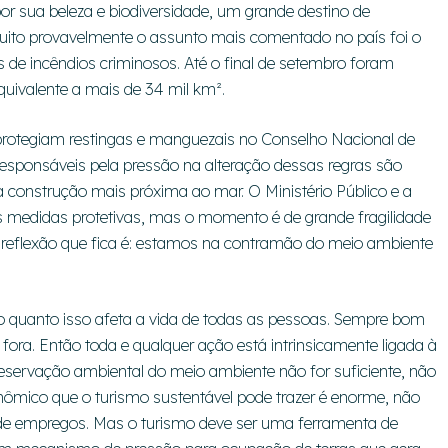
or sua beleza e biodiversidade, um grande destino de
uito provavelmente o assunto mais comentado no país foi o
de incêndios criminosos. Até o final de setembro foram
uivalente a mais de 34 mil km².
e protegiam restingas e manguezais no Conselho Nacional de
sponsáveis pela pressão na alteração dessas regras são
a construção mais próxima ao mar. O Ministério Público e a
s medidas protetivas, mas o momento é de grande fragilidade
a reflexão que fica é: estamos na contramão do meio ambiente
 quanto isso afeta a vida de todas as pessoas. Sempre bom
 fora. Então toda e qualquer ação está intrinsicamente ligada à
eservação ambiental do meio ambiente não for suficiente, não
nômico que o turismo sustentável pode trazer é enorme, não
e empregos. Mas o turismo deve ser uma ferramenta de