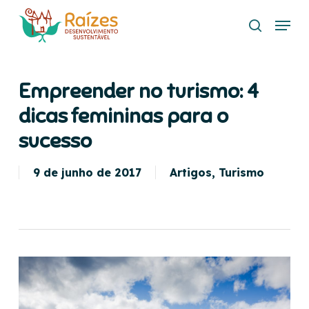
Skip
Menu
to
search
main
content
Empreender no turismo: 4
dicas femininas para o
sucesso
9 de junho de 2017
Artigos
,
Turismo