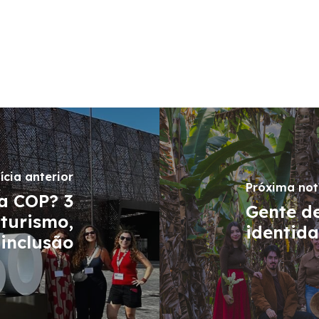
ícia anterior
Próxima not
da COP? 3
Gente de
 turismo,
identida
inclusão