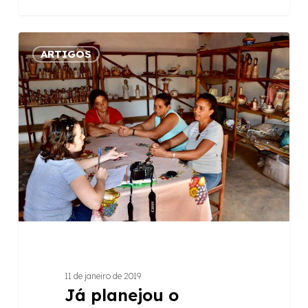
Já
ARTIGOS
planejou
o
investimento
social
da
sua
empresa?
11 de janeiro de 2019
Já planejou o