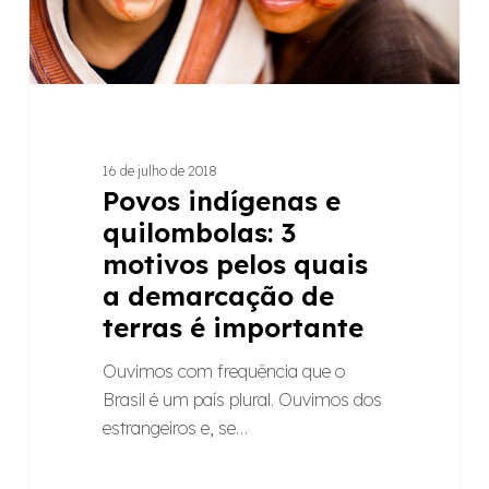
quais
a
demarcação
de
terras
é
16 de julho de 2018
importante
Povos indígenas e
quilombolas: 3
motivos pelos quais
a demarcação de
terras é importante
Ouvimos com frequência que o
Brasil é um país plural. Ouvimos dos
estrangeiros e, se…