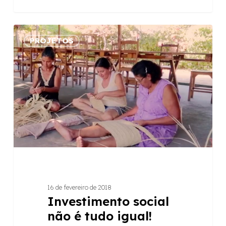
Investimento
PROJETOS
social
não
é
tudo
igual!
Como
os
bancos
praticam
16 de fevereiro de 2018
Investimento social
não é tudo igual!