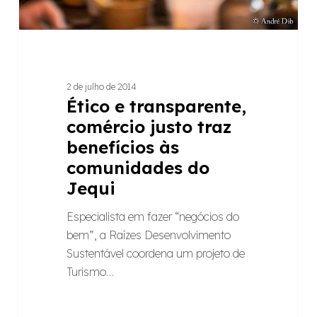
do
Jequi
2 de julho de 2014
Ético e transparente,
comércio justo traz
benefícios às
comunidades do
Jequi
Especialista em fazer “negócios do
bem”, a Raízes Desenvolvimento
Sustentável coordena um projeto de
Turismo…