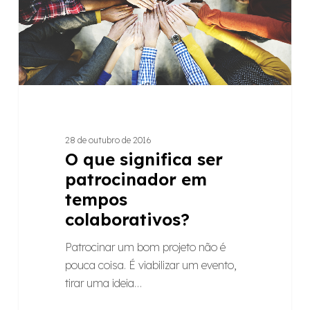
em
tempos
colaborativos?
28 de outubro de 2016
O que significa ser
patrocinador em
tempos
colaborativos?
Patrocinar um bom projeto não é
pouca coisa. É viabilizar um evento,
tirar uma ideia…