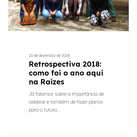
aqui
na
Raízes
20 de dezembro de 2018
Retrospectiva 2018:
como foi o ano aqui
na Raízes
Já falamos sobre a importância de
celebrar e também de fazer planos
para o futuro.…