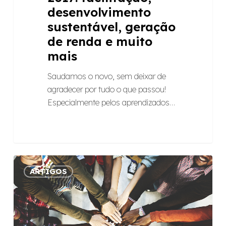
desenvolvimento
sustentável, geração
de renda e muito
mais
Saudamos o novo, sem deixar de
agradecer por tudo o que passou!
Especialmente pelos aprendizados…
O
ARTIGOS
que
significa
ser
patrocinador