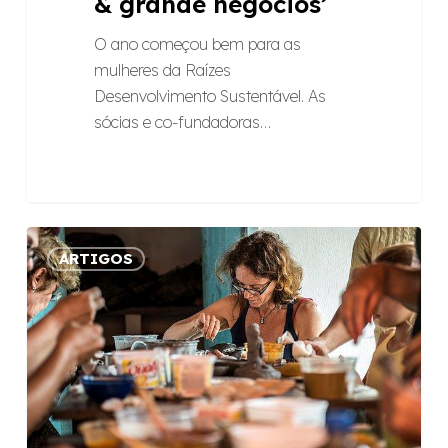
& grande negócios’
O ano começou bem para as
mulheres da Raízes
Desenvolvimento Sustentável. As
sócias e co-fundadoras…
Ético
ARTIGOS
e
transparente,
comércio
justo
traz
benefícios
às
comunidades