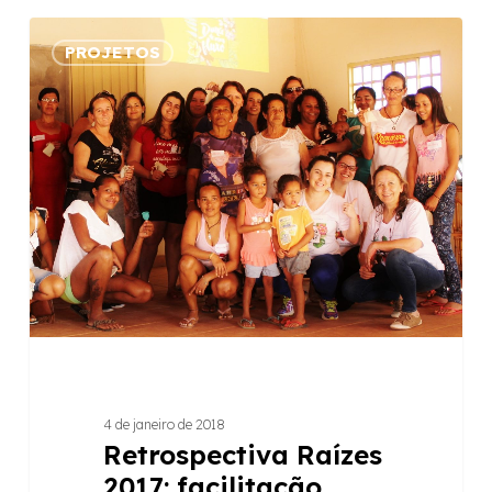
Retrospectiva
PROJETOS
Raízes
2017:
facilitação,
desenvolvimento
sustentável,
geração
de
renda
e
muito
mais
4 de janeiro de 2018
Retrospectiva Raízes
2017: facilitação,