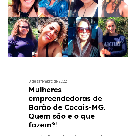
Barão
de
Cocais-
MG.
Quem
são
e
o
que
fazem?!
8 de setembro de 2022
Mulheres
empreendedoras de
Barão de Cocais-MG.
Quem são e o que
fazem?!