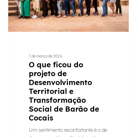
Desenvolvimento
Territorial
e
Transformação
Social
de
Barão
7 de março de 2024
de
O que ficou do
Cocais
projeto de
Desenvolvimento
Territorial e
Transformação
Social de Barão de
Cocais
Um sentimento reconfortante é o de