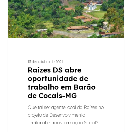
de
trabalho
em
Barão
de
Cocais-
MG
13 de outubro de 2021
Raízes DS abre
oportunidade de
trabalho em Barão
de Cocais-MG
Que tal ser agente local da Raízes no
projeto de Desenvolvimento
Territorial e Transformação Social?…