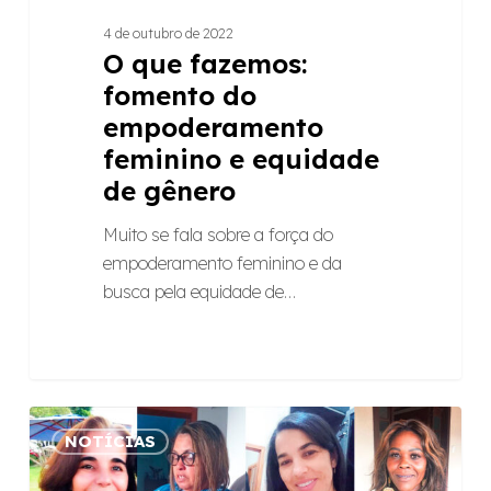
4 de outubro de 2022
O que fazemos:
fomento do
empoderamento
feminino e equidade
de gênero
Muito se fala sobre a força do
empoderamento feminino e da
busca pela equidade de…
Mulheres
NOTÍCIAS
empreendedoras
de