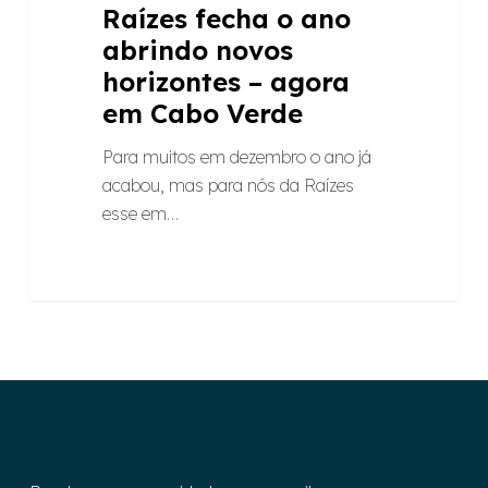
Raízes fecha o ano
abrindo novos
horizontes – agora
em Cabo Verde
Para muitos em dezembro o ano já
acabou, mas para nós da Raízes
esse em…