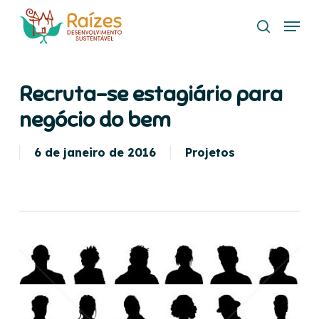
Skip
Menu
to
search
main
content
Recruta-se estagiário para
negócio do bem
6 de janeiro de 2016
Projetos