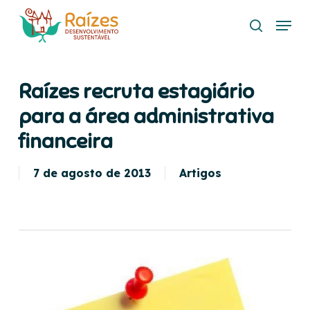
Skip
Menu
to
search
main
content
Raízes recruta estagiário
para a área administrativa
financeira
7 de agosto de 2013
Artigos