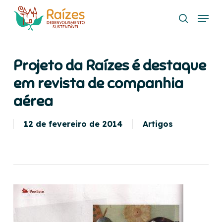
Skip
Menu
to
search
main
content
Projeto da Raízes é destaque
em revista de companhia
aérea
12 de fevereiro de 2014
Artigos