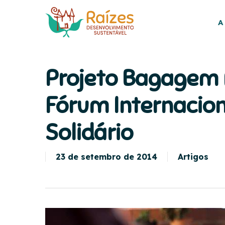
Skip
to
A
main
content
Projeto Bagagem r
Fórum Internacion
Solidário
23 de setembro de 2014
Artigos