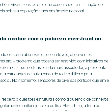
mbém vivem seus ciclos e que podem estar em situação de
iais sobre a população trans em âmbito nacional.
cado acabar com a pobreza menstrual no
 produtos como absorventes descartáveis, absorventes
ores etc. – problema que poderia ser resolvido com iniciativas de
breza menstrual no Brasil ainda mais assustador, o presidente
para estudantes de baixa renda da rede pública e para
e social. No momento, senadores de diversos partidos querem e
 respeito a questões estruturais como a ausência de banheiros
amento sanitário), coleta de lixo. Além disso, a falta de