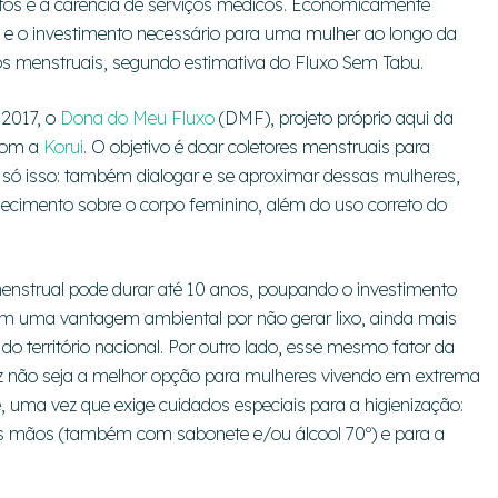
tos e a carência de serviços médicos. Economicamente
os e o investimento necessário para uma mulher ao longo da
los menstruais, segundo estimativa do Fluxo Sem Tabu.
 2017, o
Dona do Meu Fluxo
(DMF), projeto próprio aqui da
 com a
Korui
. O objetivo é doar coletores menstruais para
 só isso: também dialogar e se aproximar dessas mulheres,
ecimento sobre o corpo feminino, além do uso correto do
enstrual pode durar até 10 anos, poupando o investimento
em uma vantagem ambiental por não gerar lixo, ainda mais
o território nacional. Por outro lado, esse mesmo fator da
lvez não seja a melhor opção para mulheres vivendo em extrema
, uma vez que exige cuidados especiais para a higienização:
as mãos (também com sabonete e/ou álcool 70º) e para a