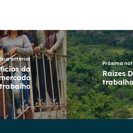
ícia anterior
Próxima not
fícios da
Raízes 
 mercado
trabalh
trabalho