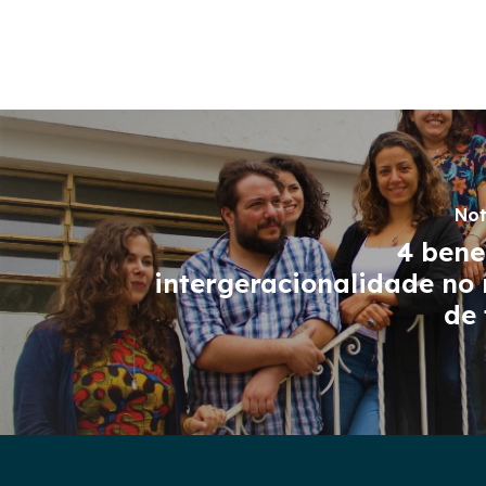
Not
4 bene
intergeracionalidade no
de 