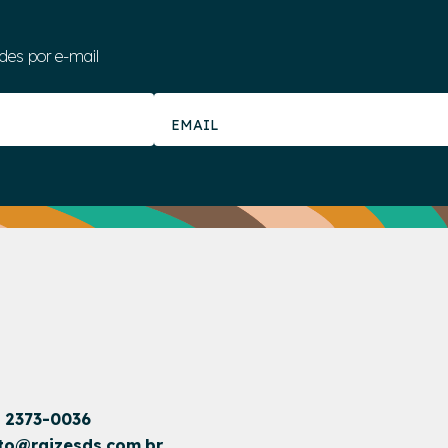
des por e-mail
1 2373-0036
to@raizesds.com.br