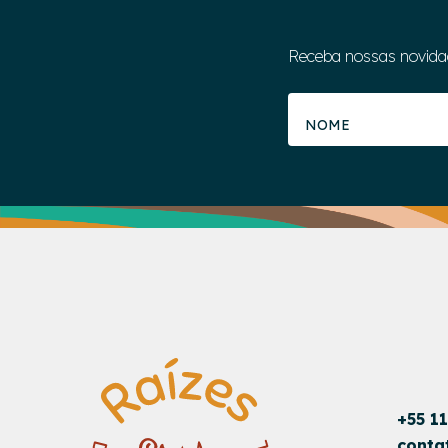
Receba nossas novida
+55 1
conta