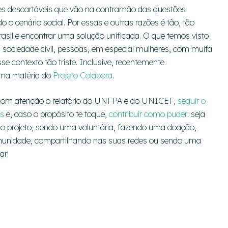
es descartáveis que vão na contramão das questões
o cenário social. Por essas e outras razões é tão, tão
sil e encontrar uma solução unificada. O que temos visto
a sociedade civil, pessoas, em especial mulheres, com muita
e contexto tão triste. Inclusive, recentemente
ma matéria do
Projeto Colabora
.
 com atenção o relatório do UNFPA e do UNICEF,
seguir o
s
e, caso o propósito te toque,
contribuir como puder
: seja
 projeto, sendo uma voluntária, fazendo uma doação,
munidade, compartilhando nas suas redes ou sendo uma
ar!