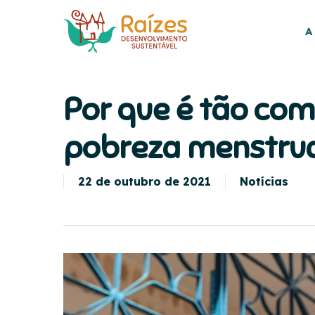
Skip
to
A
main
content
Por que é tão co
pobreza menstrual
22 de outubro de 2021
Notícias