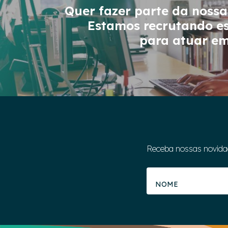
Quer fazer parte da noss
Estamos recrutando es
para atuar e
Receba nossas novida