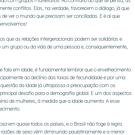
ndo com grupos multietários. Ao contrário do que se pensa, as
nte conflitos. Elas, na verdade, favorecem o diálogo, já que
 de ver o mundo que precisam ser conciliadas. E é aí que
esenvolvemos!
s que as relações intergeracionais podem ser solidárias e
de um grupo ou da vida de uma pessoa e, consequentemente,
 fala em idade, é fundamental lembrar que o envelhecimento
ipalmente ao declínio das taxas de fecundidade e por uma
a questão da idade já ultrapassa a preocupação com os
rincipal desafio para a demografia global. E um dos aspectos
nio de mulheres, à medida que a idade aumenta. A esse
ecimento.
sa em quase todos os países, e o Brasil não foge à regra.
 razões de sexo vêm diminuindo paulatinamente e a menor