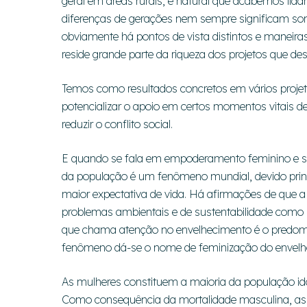
geral em áreas rurais, é natural que acabemos lida
diferenças de gerações nem sempre significam some
obviamente há pontos de vista distintos e maneiras
reside grande parte da riqueza dos projetos que d
Temos como resultados concretos em vários projeto
potencializar o apoio em certos momentos vitais 
reduzir o conflito social.
E quando se fala em empoderamento feminino e se
da população é um fenômeno mundial, devido princ
maior expectativa de vida. Há afirmações de que 
problemas ambientais e de sustentabilidade como p
que chama atenção no envelhecimento é o predomí
fenômeno dá-se o nome de feminização do envelh
As mulheres constituem a maioria da população ido
Como consequência da mortalidade masculina, as