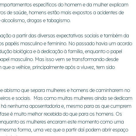
 comportamentos específicos do homem e da mulher explicam
ros de saúde, homens estão mais expostos a acidentes de
e alcoolismo, drogas e tabagismo.
ção a partir das diversas expectativas sociais e também da
a dos papéis masculino e feminino. No passado havia um acordo
odução biológica e à dedicação à família, enquanto o papel
a papel masculino. Mas isso vem se transformando desde
e a velhice, principalmente após a viuvez, tem sido
rande abismo que separa mulheres e homens de caminharem no
eiros e sociais. Mas como muitas mulheres ainda se dedicam
não há nenhuma aposentadoria e, mesmo para as que cumprem
 fase é muito melhor recebida do que para os homens. Os
l, enquanto as mulheres encaram este momento como uma
 mesma forma, uma vez que a partir daí podem abrir espaço