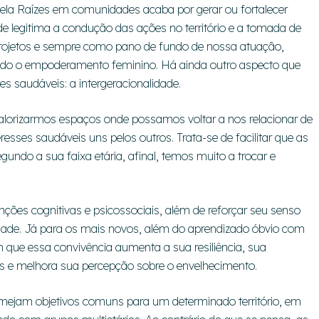
pela Raízes em comunidades acaba por gerar ou fortalecer
 legitima a condução das ações no território e a tomada de
 projetos e sempre como pano de fundo de nossa atuação,
do o empoderamento feminino. Há ainda outro aspecto que
 saudáveis: a intergeracionalidade.
valorizarmos espaços onde possamos voltar a nos relacionar de
resses saudáveis uns pelos outros. Trata-se de facilitar que as
do a sua faixa etária, afinal, temos muito a trocar e
nções cognitivas e psicossociais, além de reforçar seu senso
dade. Já para os mais novos, além do aprendizado óbvio com
 que essa convivência aumenta a sua resiliência, sua
s e melhora sua percepção sobre o envelhecimento.
mejam objetivos comuns para um determinado território, em