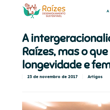
Skip
to
A
main
content
A intergeracional
Raízes, mas o que
longevidade e fe
23 de novembro de 2017
Artigos