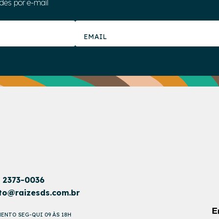
des por e-mail
1 2373-0036
to@raizesds.com.br
ENTO SEG-QUI 09 ÀS 18H