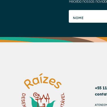
Receba nossas novida
+55 1
conta
ATENDIM