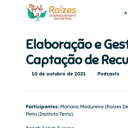
Skip
to
A
main
content
Elaboração e Ges
Captação de Rec
10 de outubro de 2021
Podcasts
Participantes:
Mariana Madureira (Raízes Des
Pinto (Instituto Terra).
Hit enter to search or ESC to close