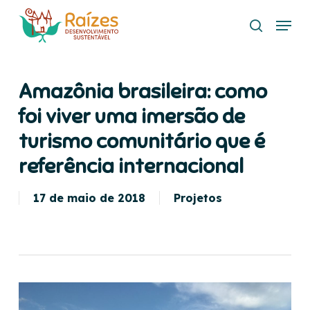
Skip
Menu
to
search
main
content
Amazônia brasileira: como
foi viver uma imersão de
turismo comunitário que é
referência internacional
17 de maio de 2018
Projetos