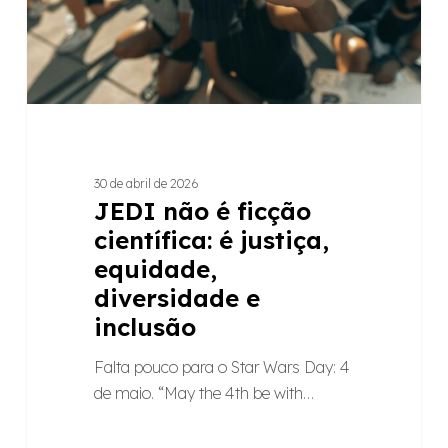
justiça,
equidade,
diversidade
e
inclusão
30 de abril de 2026
JEDI não é ficção
científica: é justiça,
equidade,
diversidade e
inclusão
Falta pouco para o Star Wars Day: 4
de maio. “May the 4th be with…