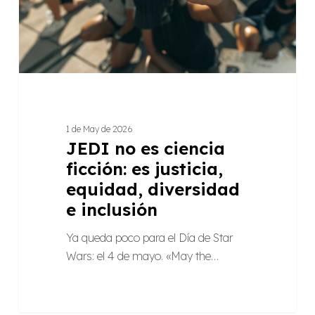
justicia,
equidad,
diversidad
e
inclusión
1 de May de 2026
JEDI no es ciencia
ficción: es justicia,
equidad, diversidad
e inclusión
Ya queda poco para el Día de Star
Wars: el 4 de mayo. «May the…