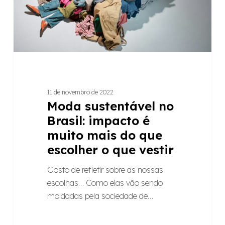
muito
mais
do
que
escolher
o
que
11 de novembro de 2022
vestir
Moda sustentável no
Brasil: impacto é
muito mais do que
escolher o que vestir
Gosto de refletir sobre as nossas
escolhas… Como elas vão sendo
moldadas pela sociedade de…