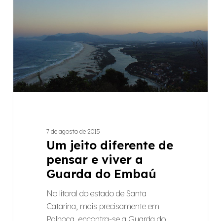
pensar
e
viver
a
Guarda
do
Embaú
7 de agosto de 2015
Um jeito diferente de
pensar e viver a
Guarda do Embaú
No litoral do estado de Santa
Catarina, mais precisamente em
Palhoça, encontra-se a Guarda do…