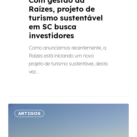
Raízes, projeto de
turismo sustentável
em SC busca
investidores
Como anunciamos recentemente, a
Raízes está iniciando um novo
projeto de turismo sustentável, desta
vez…
Um
ARTIGOS
jeito
diferente
de