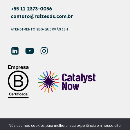
+55 11 2373-0036
contato@raizesds.com.br
ATENDIMENTO SEG-QUI 09 ÀS 18H
Nós usamos cookies para melhorar sua experiência em nosso site.
© RAÍZES DESENVOLVIMENTO SUSTENTÁVEL