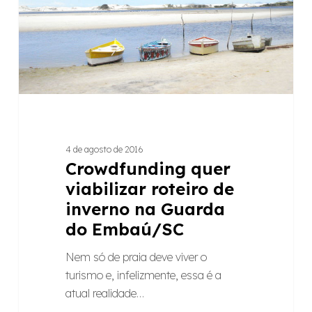
na
Guarda
do
Embaú/SC
4 de agosto de 2016
Crowdfunding quer
viabilizar roteiro de
inverno na Guarda
do Embaú/SC
Nem só de praia deve viver o
turismo e, infelizmente, essa é a
atual realidade…