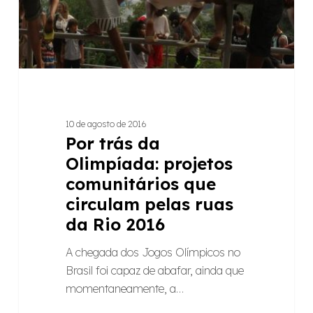
que
circulam
pelas
ruas
da
Rio
2016
10 de agosto de 2016
Por trás da
Olimpíada: projetos
comunitários que
circulam pelas ruas
da Rio 2016
A chegada dos Jogos Olímpicos no
Brasil foi capaz de abafar, ainda que
momentaneamente, a…