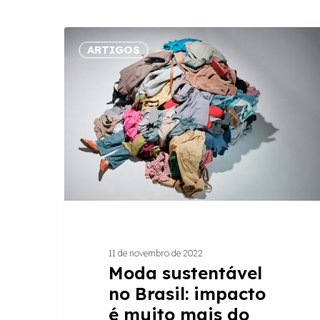
Moda
ARTIGOS
sustentável
no
Brasil:
impacto
é
muito
mais
do
que
escolher
o
11 de novembro de 2022
que
Moda sustentável
vestir
no Brasil: impacto
é muito mais do