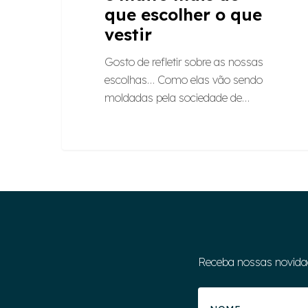
que escolher o que
vestir
Gosto de refletir sobre as nossas
escolhas… Como elas vão sendo
moldadas pela sociedade de…
Receba nossas novida