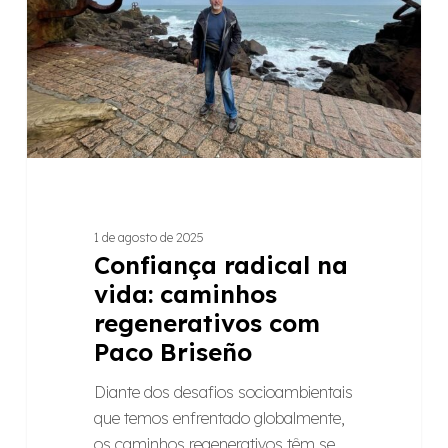
caminhos
regenerativos
com
Paco
Briseño
1 de agosto de 2025
Confiança radical na
vida: caminhos
regenerativos com
Paco Briseño
Diante dos desafios socioambientais
que temos enfrentado globalmente,
os caminhos regenerativos têm se