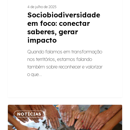
4 de julho de 2025
Sociobiodiversidade
em foco: conectar
saberes, gerar
impacto
Quando falamos em transformação
nos territórios, estamos falando
também sobre reconhecer e valorizar
o que…
Metodologia
NOTÍCIAS
Raízes:
como