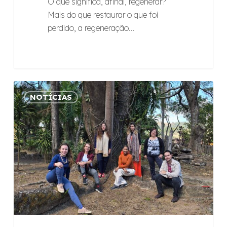
O que significa, afinal, regenerar?
Mais do que restaurar o que foi
perdido, a regeneração…
Futuro
NOTÍCIAS
compartilhado:
reflexões
da
nossa
última
imersão