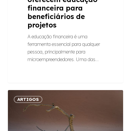
financeira para
beneficiários de
projetos
A educação financeira é uma
ferramenta essencial para qualquer
pessoa, principalmente para
microempreendedores. Uma das…
Resiliência
ARTIGOS
—
reflexões
sobre
esta