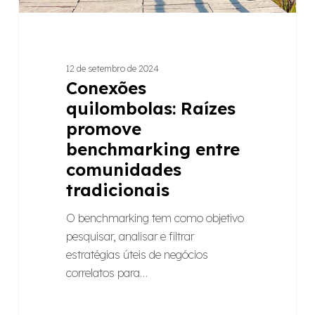
12 de setembro de 2024
Conexões
quilombolas: Raízes
promove
benchmarking entre
comunidades
tradicionais
O benchmarking tem como objetivo
pesquisar, analisar e filtrar
estratégias úteis de negócios
correlatos para…