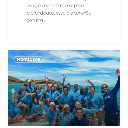
do que boas intenções: pede
profundidade, escuta e conexão
genuína…
Saiba
NOTÍCIAS
como
foi
a
mentoria
que
a
Raízes
executou
com
a