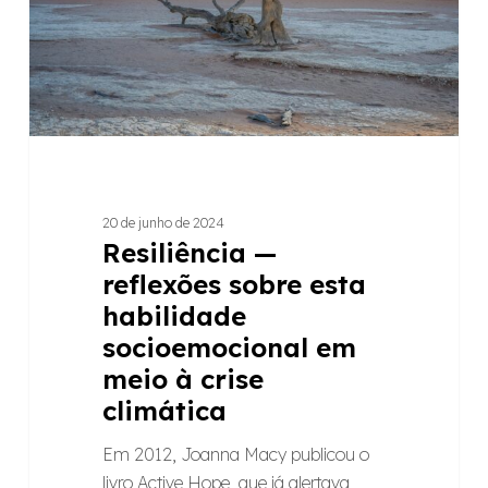
habilidade
socioemocional
em
meio
à
crise
climática
20 de junho de 2024
Resiliência —
reflexões sobre esta
habilidade
socioemocional em
meio à crise
climática
Em 2012, Joanna Macy publicou o
livro Active Hope, que já alertava