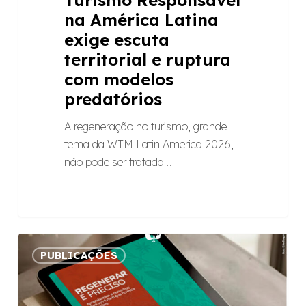
na América Latina
exige escuta
territorial e ruptura
com modelos
predatórios
A regeneração no turismo, grande
tema da WTM Latin America 2026,
não pode ser tratada…
[E-
PUBLICAÇÕES
book]
Regenerar
é