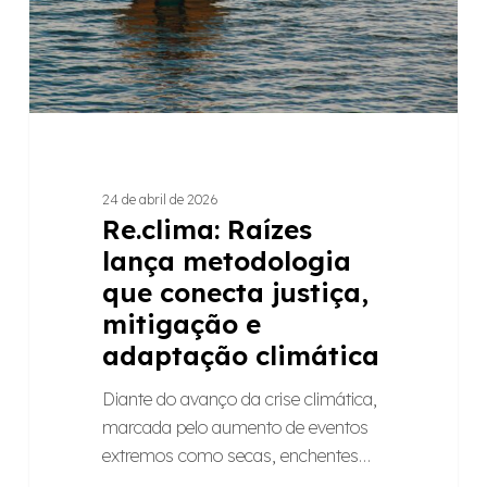
justiça,
mitigação
e
adaptação
climática
24 de abril de 2026
Re.clima: Raízes
lança metodologia
que conecta justiça,
mitigação e
adaptação climática
Diante do avanço da crise climática,
marcada pelo aumento de eventos
extremos como secas, enchentes…