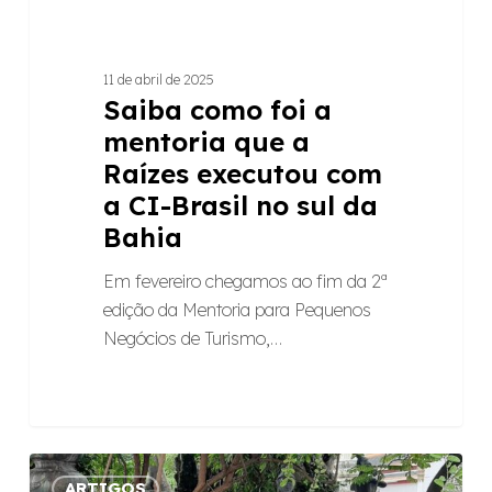
CI-
Brasil
11 de abril de 2025
no
Saiba como foi a
sul
mentoria que a
da
Raízes executou com
Bahia
a CI-Brasil no sul da
Bahia
Em fevereiro chegamos ao fim da 2ª
edição da Mentoria para Pequenos
Negócios de Turismo,…
Entre
ARTIGOS