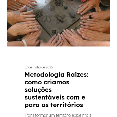
criamos
soluções
sustentáveis
com
e
para
os
territórios
12 de junho de 2025
Metodologia Raízes:
como criamos
soluções
sustentáveis com e
para os territórios
Transformar um território exige mais