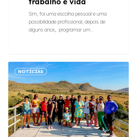
trabalho e vida
Sim, foi uma escolha pessoal e uma
possibilidade profissional, depois de
alguns anos, programar um…
Conexões
NOTÍCIAS
quilombolas:
Raízes
promove
benchmarking
entre
comunidades
tradicionais