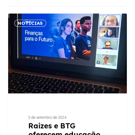
Raízes
NOTÍCIAS
e
BTG
oferecem
educação
financeira
para
beneficiários
de
projetos
5 de setembro de 2024
Raízes e BTG
oferecem educação