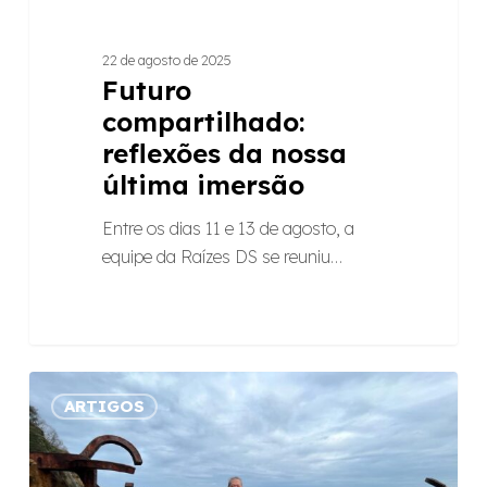
22 de agosto de 2025
Futuro
compartilhado:
reflexões da nossa
última imersão
Entre os dias 11 e 13 de agosto, a
equipe da Raízes DS se reuniu…
Confiança
ARTIGOS
radical
na
vida: