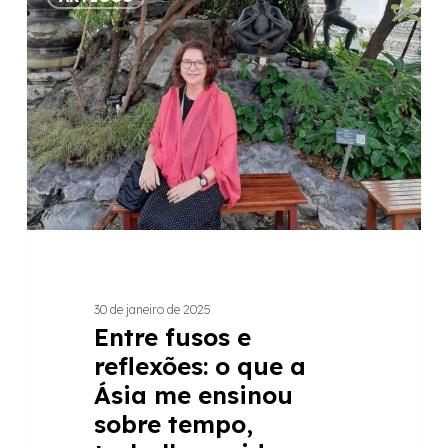
fusos
e
reflexões:
o
que
a
Ásia
me
ensinou
sobre
tempo,
trabalho
30 de janeiro de 2025
e
Entre fusos e
vida
reflexões: o que a
Ásia me ensinou
sobre tempo,