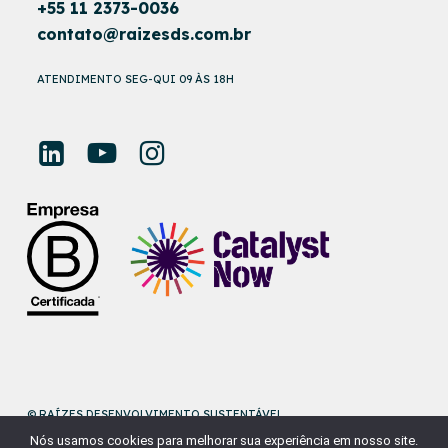
+55 11 2373-0036
contato@raizesds.com.br
ATENDIMENTO SEG-QUI 09 ÀS 18H
© RAÍZES DESENVOLVIMENTO SUSTENTÁVEL
Nós usamos cookies para melhorar sua experiência em nosso site.
DESENVOLVIDO POR
NAÇÃODESIGN