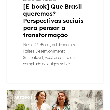
[E-book] Que Brasil
queremos?
Perspectivas sociais
para pensar a
transformação
Neste 2º eBook, publicado pela
Raízes Desenvolvimento
Sustentável, você encontra um
compilado de artigos sobre…
Raízes
ARTIGOS
inicia
série