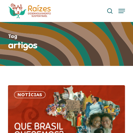
Skip
Menu
to
search
main
content
Tag
artigos
Que
NOTÍCIAS
Brasil
queremos?
Perspectivas
sociais
para