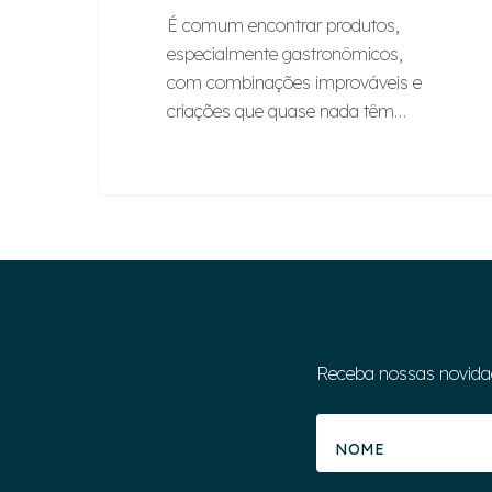
É comum encontrar produtos,
especialmente gastronômicos,
com combinações improváveis e
criações que quase nada têm…
Receba nossas novida