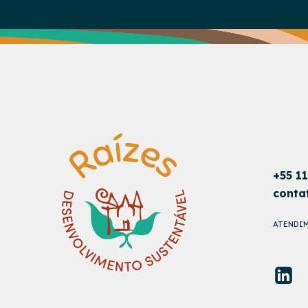
+55 1
conta
ATENDIM