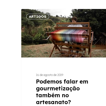
Podemos
ARTIGOS
falar
em
gourmetização
também
no
artesanato?
16 de agosto de 2019
Podemos falar em
gourmetização
também no
artesanato?