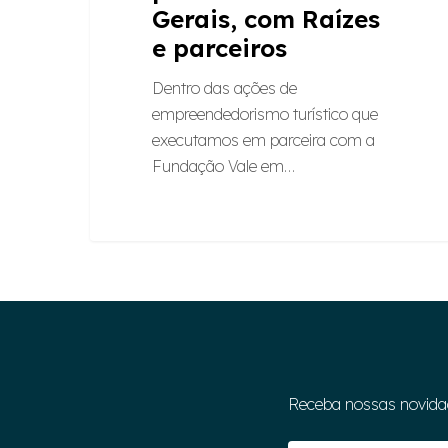
Gerais, com Raízes
e parceiros
Dentro das ações de
empreendedorismo turístico que
executamos em parceira com a
Fundação Vale em…
Receba nossas novida