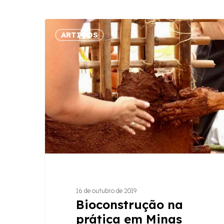
Bioconstrução
ARTIGOS
na
prática
em
Minas
Gerais,
com
Raízes
e
parceiros
16 de outubro de 2019
Bioconstrução na
prática em Minas