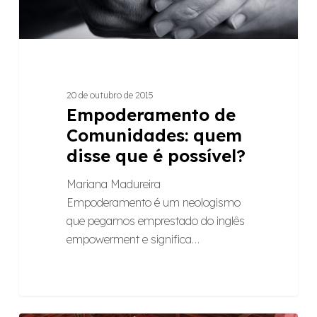
é
possível?
20 de outubro de 2015
Empoderamento de
Comunidades: quem
disse que é possível?
Mariana Madureira
Empoderamento é um neologismo
que pegamos emprestado do inglês
empowerment e significa…