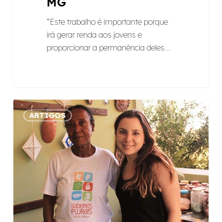
MG
“Este trabalho é importante porque
irá gerar renda aos jovens e
proporcionar a permanência deles…
Fabriqueta
ARTIGOS
de
Turismo
visa
a
gerar
renda
no
interior
de