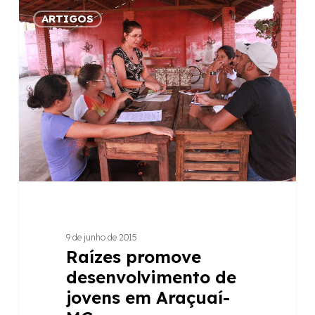
Raízes
ARTIGOS
promove
desenvolvimento
de
jovens
em
Araçuaí-
MG
9 de junho de 2015
Raízes promove
desenvolvimento de
jovens em Araçuaí-