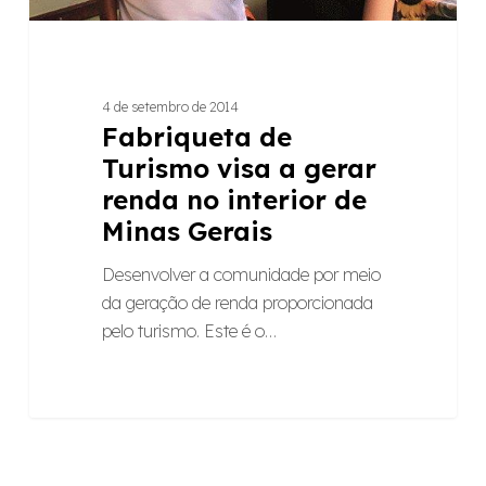
Minas
Gerais
4 de setembro de 2014
Fabriqueta de
Turismo visa a gerar
renda no interior de
Minas Gerais
Desenvolver a comunidade por meio
da geração de renda proporcionada
pelo turismo. Este é o…