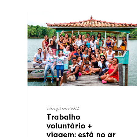
Trabalho
NOTÍCIAS
voluntário
+
viagem:
está
no
ar
edital
DMF
pro
Amazonas
29 de julho de 2022
Trabalho
voluntário +
viagem: está no ar