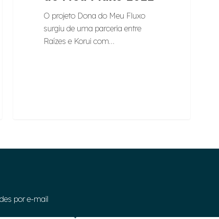
O projeto Dona do Meu Fluxo
surgiu de uma parceria entre
Raízes e Korui com…
des por e-mail