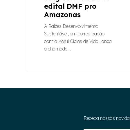
edital DMF pro
Amazonas
A Raízes Desenvolvimento
Sustentável, em correalização
com a Korui Ciclos de Vida, lança
a chamada…
Receba nossas novida