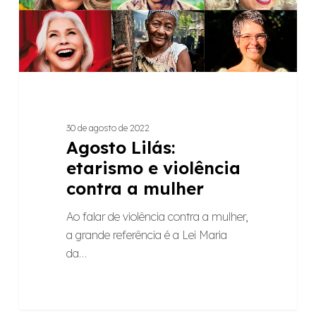
a
mulher
30 de agosto de 2022
Agosto Lilás:
etarismo e violência
contra a mulher
Ao falar de violência contra a mulher,
a grande referência é a Lei Maria
da…