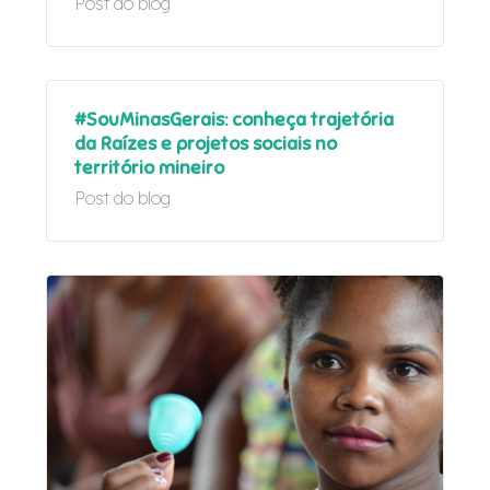
Post do blog
#SouMinasGerais: conheça trajetória
da Raízes e projetos sociais no
território mineiro
Post do blog