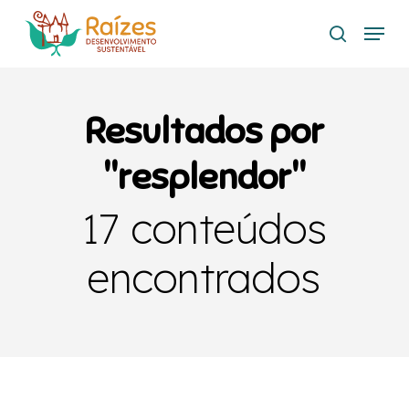
Skip
Menu
to
search
main
content
Resultados por
"resplendor"
17 conteúdos
encontrados