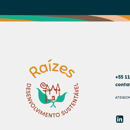
+55 1
conta
ATENDIM