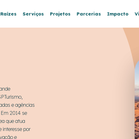
 Raízes
Serviços
Projetos
Parcerias
Impacto
V
rande
 SPTurismo,
adas e agências
 Em 2014 se
rea que atua
 interesse por
rvação e