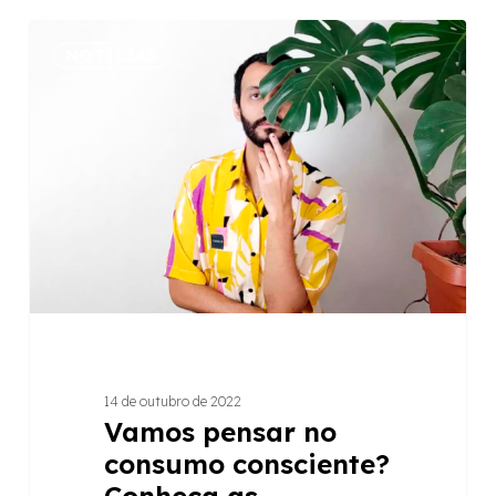
Vamos
NOTÍCIAS
pensar
no
consumo
consciente?
Conheça
as
iniciativas
que
a
Raízes
apoia
14 de outubro de 2022
Vamos pensar no
consumo consciente?
Conheça as