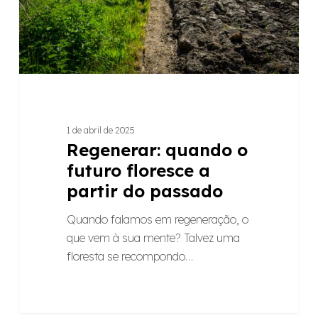
partir
do
passado
1 de abril de 2025
Regenerar: quando o
futuro floresce a
partir do passado
Quando falamos em regeneração, o
que vem à sua mente? Talvez uma
floresta se recompondo…