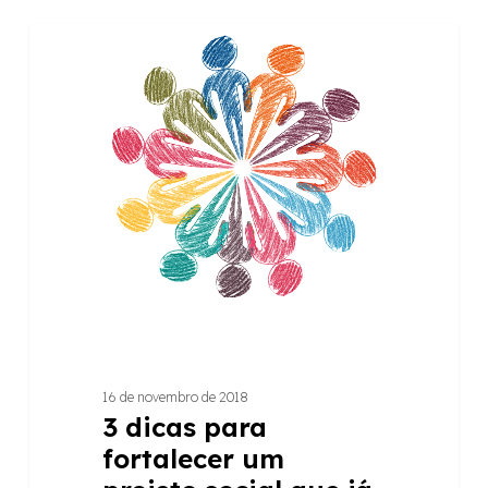
3
ARTIGOS
dicas
para
fortalecer
um
projeto
social
que
já
existe
16 de novembro de 2018
3 dicas para
fortalecer um