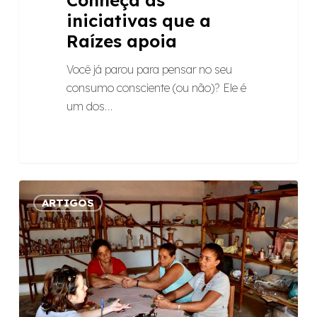
iniciativas que a
Raízes apoia
Você já parou para pensar no seu
consumo consciente (ou não)? Ele é
um dos…
Já
ARTIGOS
planejou
o
investimento
social
da
sua